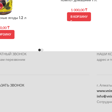
Компот домашний 1 л.
1 000,00
₸
В КОРЗИНУ
ные ягоды 1.2 л
0,00
₸
ОРЗИНУ
АТНЫЙ ЗВОНОК
НАШИ К
Вам перезвоним
адрес и 
АЗАТЬ ЗВОНОК
г. Алматы
www.vnim
info@vni
Сотрудни