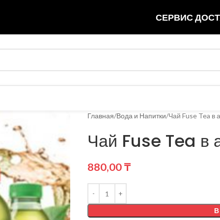
СЕРВИС ДОСТ
Главная
Вода и Напитки
Чай Fuse Tea в 
Чай Fuse Tea в а
880,00
₸
В