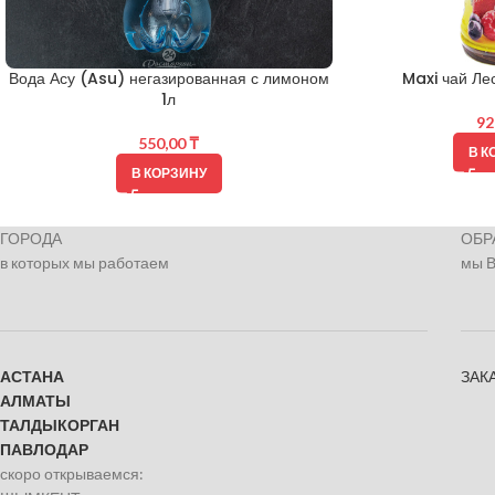
Вода Асу (Asu) негазированная с лимоном
Maxi чай Лес
1л
92
550,00
₸
В К
В КОРЗИНУ
ГОРОДА
ОБР
в которых мы работаем
мы 
АСТАНА
ЗАК
АЛМАТЫ
ТАЛДЫКОРГАН
ПАВЛОДАР
скоро открываемся: