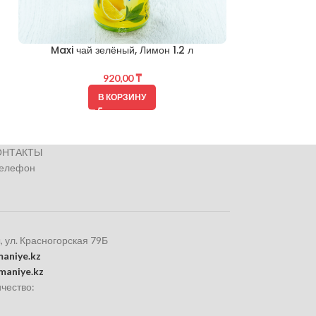
Maxi чай зелёный, Лимон 1.2 л
Лимонад DI
920,00
₸
В КОРЗИНУ
ОНТАКТЫ
телефон
, ул. Красногорская 79Б
aniye.kz
maniye.kz
чество: