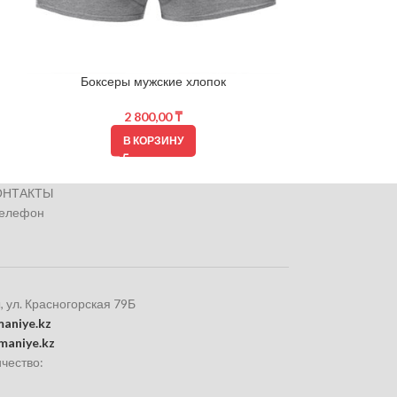
Боксеры мужские хлопок
Носки
2 800,00
₸
В КОРЗИНУ
ОНТАКТЫ
телефон
, ул. Красногорская 79Б
aniye.kz
maniye.kz
чество: