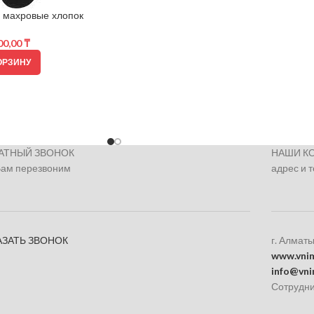
 махровые хлопок
00,00
₸
ОРЗИНУ
АТНЫЙ ЗВОНОК
НАШИ К
Вам перезвоним
адрес и 
АЗАТЬ ЗВОНОК
г. Алматы
www.vnim
info@vni
Сотрудни