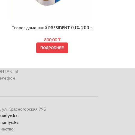
Снежок Foodma
Творог домашний PRESIDENT 0,1% 200 г.
800,00
₸
ПОДРОБНЕЕ
ОНТАКТЫ
телефон
, ул. Красногорская 79Б
aniye.kz
maniye.kz
чество: