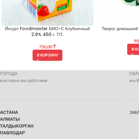
Йогурт Foodmaster БИО-С Клубничный
Творог домашний 
2.9% 450 г. ТП.
90
730,00
₸
В К
В КОРЗИНУ
ГОРОДА
ОБР
в которых мы работаем
мы 
АСТАНА
ЗАК
АЛМАТЫ
ТАЛДЫКОРГАН
ПАВЛОДАР