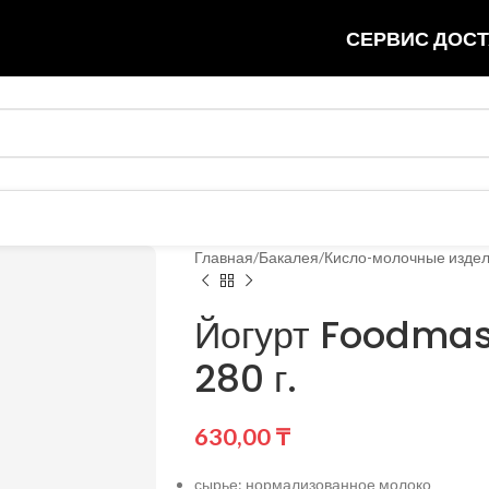
СЕРВИС ДОСТ
Главная
Бакалея
Кисло-молочные изде
Йогурт Foodmas
280 г.
630,00
₸
сырье: нормализованное молоко