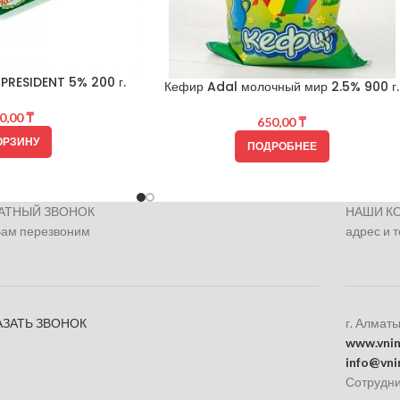
PRESIDENT 5% 200 г.
Кефир Adal молочный мир 2.5% 900 г.
0,00
₸
650,00
₸
ОРЗИНУ
ПОДРОБНЕЕ
АТНЫЙ ЗВОНОК
НАШИ К
Вам перезвоним
адрес и 
АЗАТЬ ЗВОНОК
г. Алматы
www.vnim
info@vni
Сотрудни