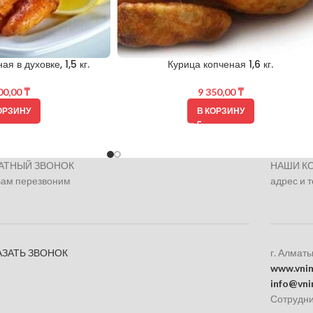
я в духовке, 1,5 кг.
Курица копченая 1,6 кг.
00,00
₸
9 350,00
₸
ОРЗИНУ
В КОРЗИНУ
АТНЫЙ ЗВОНОК
НАШИ К
Вам перезвоним
адрес и 
АЗАТЬ ЗВОНОК
г. Алматы
www.vnim
info@vni
Сотрудни