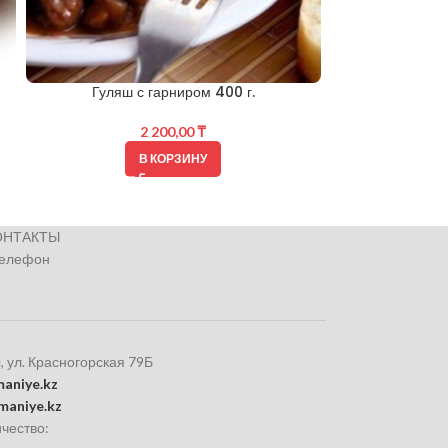
Гуляш с гарниром 400 г.
2 200,00
₸
В КОРЗИНУ
ОНТАКТЫ
телефон
, ул. Красногорская 79Б
aniye.kz
maniye.kz
чество: