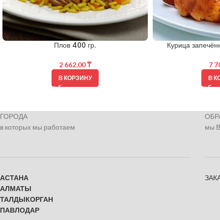
Плов 400 гр.
Курица запечённа
2 662,00
₸
7 7
В КОРЗИНУ
В К
ГОРОДА
ОБР
в которых мы работаем
мы 
АСТАНА
ЗАК
АЛМАТЫ
ТАЛДЫКОРГАН
ПАВЛОДАР