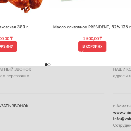
ковская 380 г.
Масло сливочное PRESIDENT, 82% 125 г
00,00
₸
1 500,00
₸
ОРЗИНУ
В КОРЗИНУ
АТНЫЙ ЗВОНОК
НАШИ К
Вам перезвоним
адрес и 
АЗАТЬ ЗВОНОК
г. Алматы
www.vnim
info@vni
Сотрудни