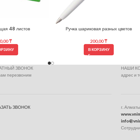
щая 48 листов
Ручка шариковая разных цветов
0,00
₸
200,00
₸
ОРЗИНУ
В КОРЗИНУ
АТНЫЙ ЗВОНОК
НАШИ К
Вам перезвоним
адрес и 
АЗАТЬ ЗВОНОК
г. Алматы
www.vnim
info@vni
Сотрудни