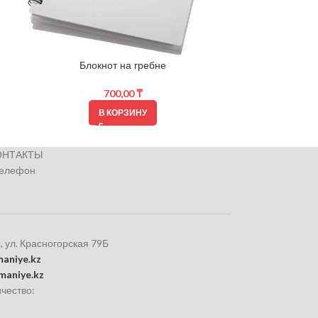
Блокнот на гребне
Тетрадь
700,00
₸
В КОРЗИНУ
ОНТАКТЫ
телефон
, ул. Красногорская 79Б
aniye.kz
maniye.kz
чество: