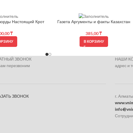
ворды Настоящий Крот
Газета Аргументы и факты Казахстан
00,00
₸
385,00
₸
ОРЗИНУ
В КОРЗИНУ
АТНЫЙ ЗВОНОК
НАШИ К
Вам перезвоним
адрес и 
АЗАТЬ ЗВОНОК
г. Алматы
www.vnim
info@vni
Сотрудни