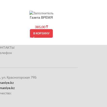
Газета ВРЕМЯ
Газета Жизнь 
385,00
₸
В КОРЗИНУ
ОНТАКТЫ
телефон
, ул. Красногорская 79Б
aniye.kz
maniye.kz
чество: