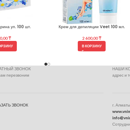
ина уп. 100 шт.
Крем для депиляции Veet 100 мл.
0,00
₸
2 600,00
₸
ОРЗИНУ
В КОРЗИНУ
АТНЫЙ ЗВОНОК
НАШИ К
Вам перезвоним
адрес и 
АЗАТЬ ЗВОНОК
г. Алматы
www.vnim
info@vni
Сотрудни