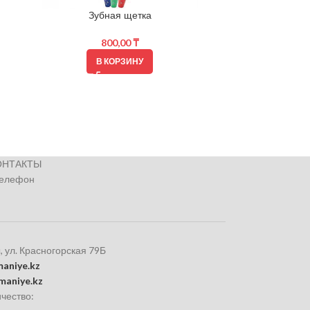
Зубная щетка
800,00
₸
В КОРЗИНУ
ОНТАКТЫ
телефон
, ул. Красногорская 79Б
aniye.kz
maniye.kz
чество: