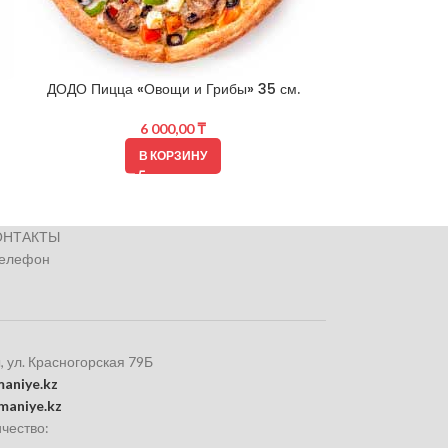
ДОДО Пицца «Овощи и Грибы» 35 см.
ДОДО Пицца
6 000,00
₸
В КОРЗИНУ
ОНТАКТЫ
телефон
, ул. Красногорская 79Б
aniye.kz
maniye.kz
чество: