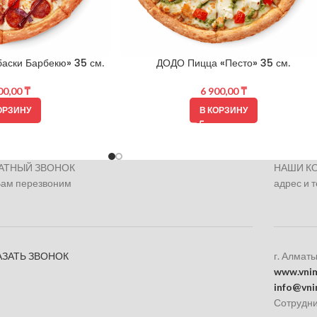
аски Барбекю» 35 см.
ДОДО Пицца «Песто» 35 см.
00,00
₸
6 900,00
₸
ОРЗИНУ
В КОРЗИНУ
АТНЫЙ ЗВОНОК
НАШИ К
Вам перезвоним
адрес и 
АЗАТЬ ЗВОНОК
г. Алматы
www.vnim
info@vni
Сотрудни