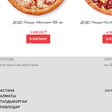
ДОДО Пицца «Мясная» 30 см.
ДОДО Пицца «Колб
5 400,00
₸
6 0
В КОРЗИНУ
В К
ГОРОДА
ОБР
в которых мы работаем
мы 
АСТАНА
ЗАК
АЛМАТЫ
ТАЛДЫКОРГАН
ПАВЛОДАР