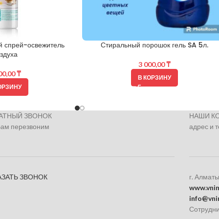
й спрей-освежитель
Стиральный порошок гель SA 5л.
здуха
3 000,00
₸
00,00
₸
В КОРЗИНУ
ОРЗИНУ
АТНЫЙ ЗВОНОК
НАШИ К
Вам перезвоним
адрес и 
АЗАТЬ ЗВОНОК
г. Алматы
www.vnim
info@vni
Сотрудни