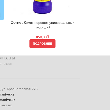
Comet Комэт порошок универсальный
Средство д
чистящий
Do
850,00
₸
ПОДРОБНЕЕ
ОНТАКТЫ
телефон
, ул. Красногорская 79Б
aniye.kz
maniye.kz
чество: