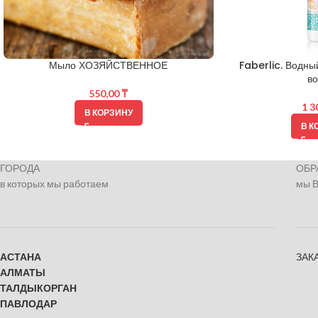
Мыло ХОЗЯЙСТВЕННОЕ
Faberlic. Водны
во
550,00
₸
1 3
В КОРЗИНУ
В К
ГОРОДА
ОБР
в которых мы работаем
мы 
АСТАНА
ЗАК
АЛМАТЫ
ТАЛДЫКОРГАН
ПАВЛОДАР