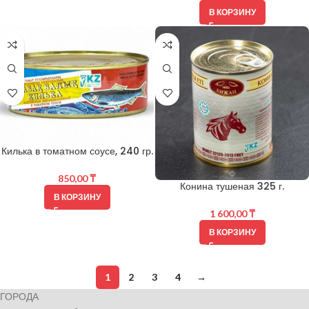
В КОРЗИНУ
Килька в томатном соусе, 240 гр.
850,00
₸
Конина тушеная 325 г.
В КОРЗИНУ
1 600,00
₸
В КОРЗИНУ
1
2
3
4
→
ГОРОДА