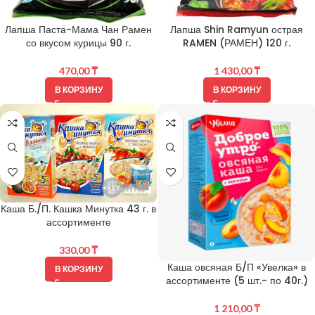
Лапша Паста-Мама Чан Рамен
Лапша Shin Ramyun острая
со вкусом курицы 90 г.
RAMEN (РАМЕН) 120 г.
470,00
₸
1 430,00
₸
В КОРЗИНУ
В КОРЗИНУ
Каша Б./П. Кашка Минутка 43 г. в
ассортименте
330,00
₸
Каша овсяная Б/П «Увелка» в
В КОРЗИНУ
ассортименте (5 шт.- по 40г.)
1 210,00
₸